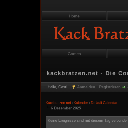
Home
Games
kackbratzen.net - Die C
Hallo, Gast!
Anmelden
Registrieren
Kackbratzen.net
›
Kalender
›
Default Calendar
6 Dezember 2025
Keine Ereignisse sind mit diesem Tag verbunden