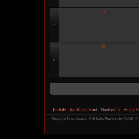
23
»
30
»
Kontakt
Kackbratzen.net
Nach oben
Archiv-
Deutsche Übersetzung:
MyBB.de
, Powered by
MyBB
, ©