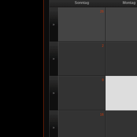
Sonntag
Montag
26
»
2
»
9
»
16
»