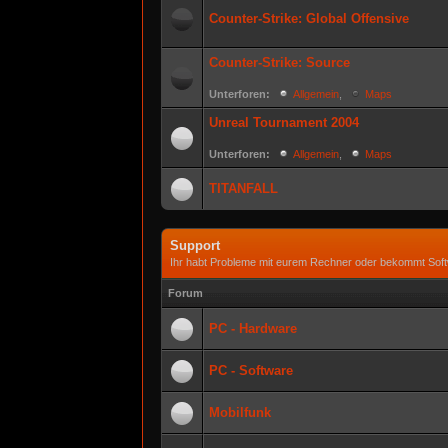
Counter-Strike: Global Offensive
Counter-Strike: Source
Unterforen:
Allgemein
,
Maps
Unreal Tournament 2004
Unterforen:
Allgemein
,
Maps
TITANFALL
Support
Ihr habt Probleme mit eurem Rechner oder bekommt Softw
Forum
PC - Hardware
PC - Software
Mobilfunk