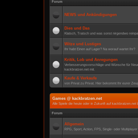
Forum
NEWS und Ankündigungen
Dies und Das
Klatsch, Tratsch und was sonst nirgendwo reinpa
Witze und Lustiges
Ihr habt Einen auf Lager? Na worauf wartet Ihr?
Kritik, Lob und Anregungen
Verbesserungsvorschläge und Wünsche für Neue F
kackbratzen.net mit.
Kaufe & Verkaufe
von Privat zu Privat. Hier bekommt Ihr eurer Zeug
Games @ kackbratzen.net
Alle Spiele die heute oder in Zukunft auf kackbratzen.net l
Forum
Allgemein
RPG, Sport, Action, FPS, Single- oder Multiplayer