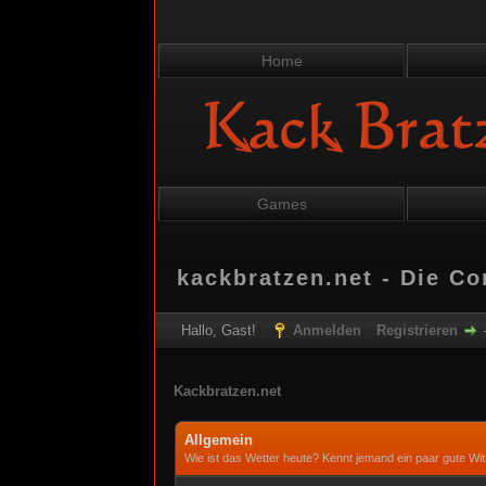
Home
Games
kackbratzen.net - Die C
Hallo, Gast!
Anmelden
Registrieren
Kackbratzen.net
Allgemein
Wie ist das Wetter heute? Kennt jemand ein paar gute Wi