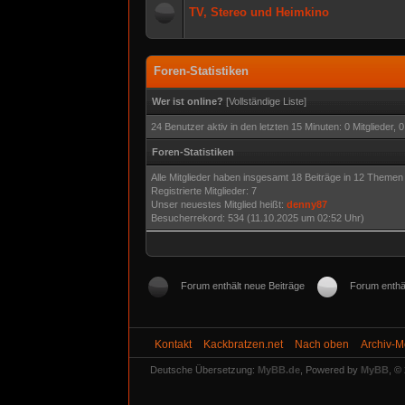
TV, Stereo und Heimkino
Foren-Statistiken
Wer ist online?
[
Vollständige Liste
]
24 Benutzer aktiv in den letzten 15 Minuten: 0 Mitglieder,
Foren-Statistiken
Alle Mitglieder haben insgesamt 18 Beiträge in 12 Themen e
Registrierte Mitglieder: 7
Unser neuestes Mitglied heißt:
denny87
Besucherrekord: 534 (11.10.2025 um 02:52 Uhr)
Forum enthält neue Beiträge
Forum enthäl
Kontakt
Kackbratzen.net
Nach oben
Archiv-
Deutsche Übersetzung:
MyBB.de
, Powered by
MyBB
, ©